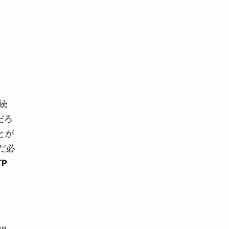
、
続
だろ
ことが
だ必
TP