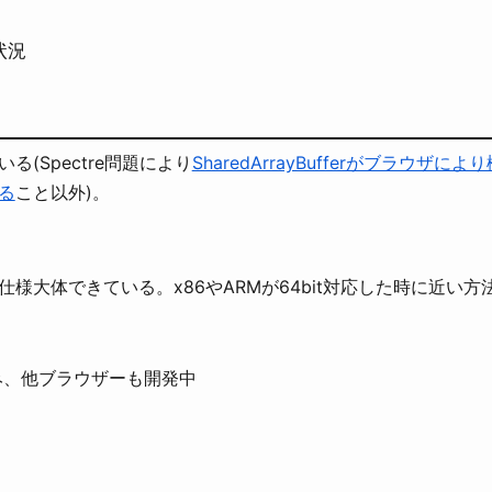
状況
る(Spectre問題により
SharedArrayBufferがブラウザにより
る
こと以外)。
様大体できている。x86やARMが64bit対応した時に近い方
装済み、他ブラウザーも開発中