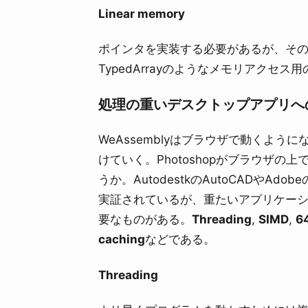
Linear memory
ポインタを実装する必要があるが、そ
TypedArrayのようなメモリアクセス
処理の重いデスクトップアプリへ
WeAssemblyはブラウザで動くよ
けていく。Photoshopがブラウザの
うか。AutodestkのAutoCADやAdo
実証されているが、重たいアプリケー
要なものがある。
Threading
,
SIMD
,
6
caching
などである。
Threading