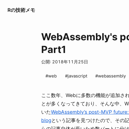
Rの技術メモ
WebAssembly's 
Part1
公開: 2018年11月25日
#web
#javascript
#webassembly
ここ数年、Webに多数の機能が追加され
とが多くなってきており、そんな中、We
いた
WebAssembly’s post-MVP future: A
blog
という記事を見つけたので、その記事
らの記事自体が長いため数パートに分