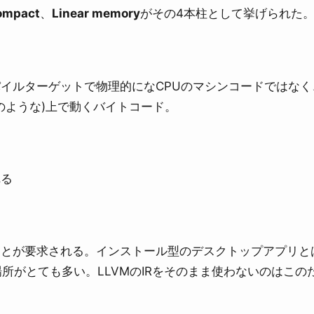
ompact
、
Linear memory
がその4本柱として挙げられた
イルターゲットで物理的になCPUのマシンコードではなく
/JVMのような)上で動くバイトコード。
れる
ことが要求される。インストール型のデスクトップアプリと
所がとても多い。LLVMのIRをそのまま使わないのはこの