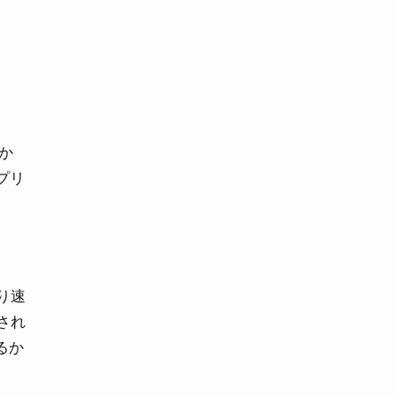
書か
プリ
より速
計され
るか