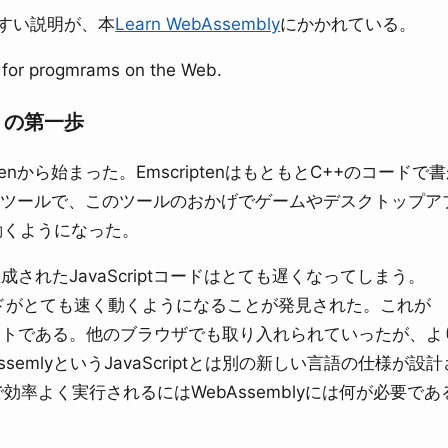
やすい説明が、本
Learn WebAssembly
にかかれている。
t for progmrams on the Web.
ct) の第一歩
iptenから始まった。EmscriptenはもともとC++のコードで
変換するツールで、このツールのおかげでゲームやデスクトップア
動くようになった。
れたJavaScriptコードはとても遅くなってしまう。
コードがとても速く動くようになることが発見された。これが
のサブセットである。他のブラウザでも取り入れられていったが、
emlyというJavaScriptとは別の新しい言語の仕様が設
効率よく実行されるにはWebAssemblyには何が必要であ