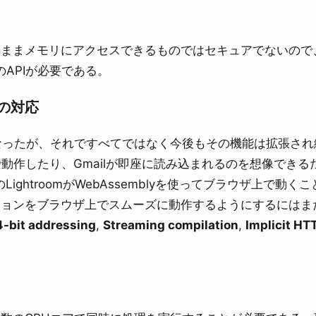
のままメモリにアクセスできるものではセキュアでないので
用のAPIが必要である。
の対応
うになったが、それですべてではなく今後もその機能は拡張され
上で動作したり、Gmailが即座に読み込まれるのを想像できる
beのLightroomがWebAssemblyを使ってブラウザ上で動く
ションをブラウザ上でスムーズに動作するようにするにはま
4-bit addressing
,
Streaming compilation
,
Implicit HT