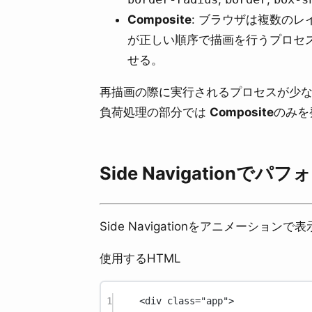
Composite
: ブラウザは複数のレ
が正しい順序で描画を行うプロセ
せる。
再描画の際に実行されるプロセスが少
負荷処理の部分では
Composite
のみを
Side Navigationで
Side Navigationをアニメーシ
使用するHTML
1
<
div
class
=
"app"
>