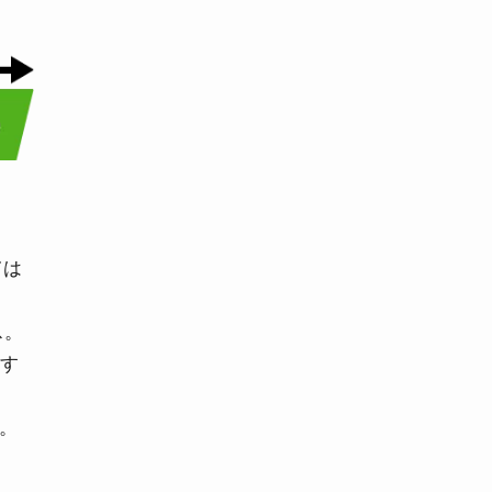
ては
ス。
生す
う。