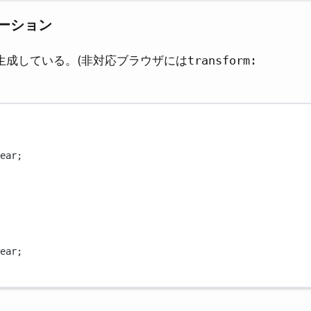
メーション
生成している。(非対応ブラウザには
transform:
ear
;
ear
;