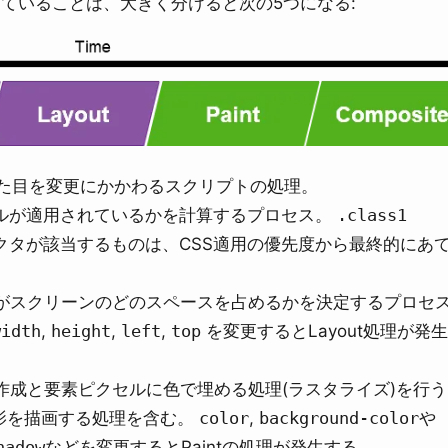
ていることは、大きく分けると次の5つになる:
の見た目を変更にかかわるスクリプトの処理。
ルールが適用されているかを計算するプロセス。
.class1
クタが該当するものは、CSS適用の優先度から最終的にあ
、要素がスクリーンのどのスペースを占めるかを決定するプロセ
width
,
height
,
left
,
top
を変更するとLayout処理が発
の作成と要素ピクセルに色で埋める処理(ラスタライズ)を行
影を描画する処理を含む。
color
,
background-color
や
hadow
などを変更するとPaintの処理が発生する。