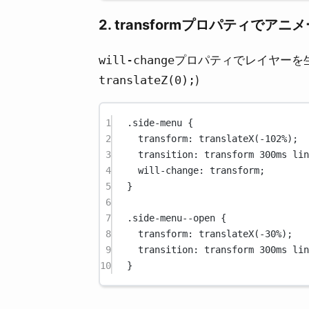
2. transformプロパティでアニ
will-change
プロパティでレイヤーを
translateZ(0);
)
1
.side-menu
 {
2
transform
: 
translateX
(
-102
%
);
3
transition
: transform 
300
ms
lin
4
will-change
: transform;
5
}
6
7
.side-menu--open
 {
8
transform
: 
translateX
(
-30
%
);
9
transition
: transform 
300
ms
lin
10
}