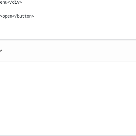
enu</
div
>
>open</
button
>
ン