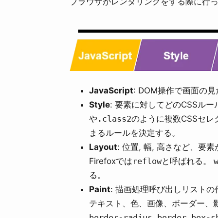
ブラウザがレンダリングをする際に行っ
JavaScript
: DOM操作で画面
Style
: 要素に対してどのCSS
や
.class2
のように複数CSSセレ
まるルールを決定する。
Layout
: 位置, 幅, 高さなど
Firefoxでは
reflow
と呼ばれる。
る。
Paint
: 描画処理呼び出しリスト
テキスト、色、画像、ボーダー、
border-radius
,
border
,
box-s