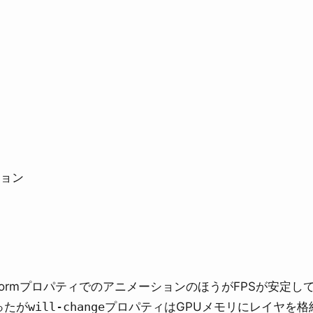
ション
formプロパティでのアニメーションのほうがFPSが安定し
ったが
will-change
プロパティはGPUメモリにレイヤを格