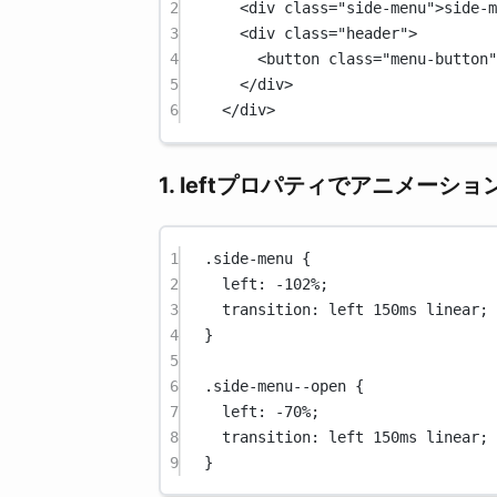
2
<
div
class
=
"side-menu"
>side-m
3
<
div
class
=
"header"
>
4
<
button
class
=
"menu-button"
5
</
div
>
6
</
div
>
1. leftプロパティでアニメーショ
1
.side-menu
 {
2
left
: 
-102
%
;
3
transition
: 
left
150
ms
linear
;
4
}
5
6
.side-menu--open
 {
7
left
: 
-70
%
;
8
transition
: 
left
150
ms
linear
;
9
}