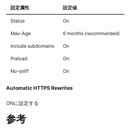
設定属性
設定値
Status
On
Max-Age
6 months (recommended)
Include subdomains
On
Preload
On
No-sniff
On
Automatic HTTPS Rewrites
ONに設定する
参考