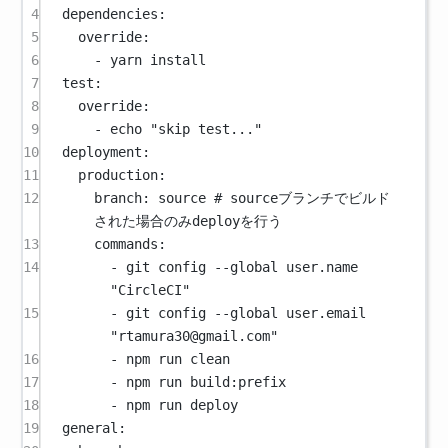
4
dependencies
:
5
override
:
6
- 
yarn install
7
test
:
8
override
:
9
- 
echo "skip test..."
10
deployment
:
11
production
:
12
branch
: 
source
# sourceブランチでビルド
された場合のみdeployを行う
13
commands
:
14
- 
git config --global user.name 
"CircleCI"
15
- 
git config --global user.email 
"
rtamura30@gmail.com
"
16
- 
npm run clean
17
- 
npm run build:prefix
18
- 
npm run deploy
19
general
: