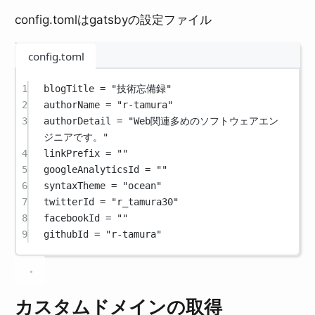
config.tomlはgatsbyの設定ファイル
config.toml
1
blogTitle = 
"技術忘備録"
2
authorName = 
"r-tamura"
3
authorDetail = 
"Web関連多めのソフトウェアエン
ジニアです。"
4
linkPrefix = 
""
5
googleAnalyticsId = 
""
6
syntaxTheme = 
"ocean"
7
twitterId = 
"r_tamura30"
8
facebookId = 
""
9
githubId = 
"r-tamura"
カスタムドメインの取得