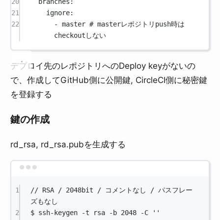
20
branches
:
21
ignore
:
22
- 
master
# masterレポジトリpush時は
checkoutしない
デプロイ先のレポジトリへのDeploy keyがないの
で、作成してGitHub側に公開鍵, CircleCI側に秘密鍵
を登録する
鍵の作成
rd_rsa, rd_rsa.pubを生成する
Terminal window
1
//
RSA
/
2048bit
/
コメントなし
/
パスフレー
ズもなし
2
$
ssh-keygen
-t
rsa
-b
2048
-C
''